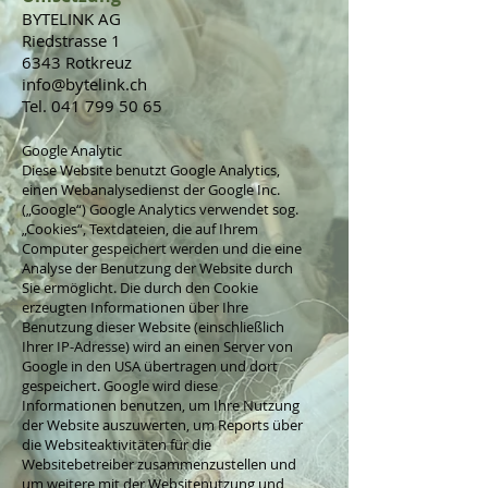
BYTELINK AG
Riedstrasse 1
6343 Rotkreuz
info@bytelink.ch
Tel. 041 799 50 65
Google Analytic
Diese Website benutzt Google Analytics,
einen Webanalysedienst der Google Inc.
(„Google“) Google Analytics verwendet sog.
„Cookies“, Textdateien, die auf Ihrem
Computer gespeichert werden und die eine
Analyse der Benutzung der Website durch
Sie ermöglicht. Die durch den Cookie
erzeugten Informationen über Ihre
Benutzung dieser Website (einschließlich
Ihrer IP-Adresse) wird an einen Server von
Google in den USA übertragen und dort
gespeichert. Google wird diese
Informationen benutzen, um Ihre Nutzung
der Website auszuwerten, um Reports über
die Websiteaktivitäten für die
Websitebetreiber zusammenzustellen und
um weitere mit der Websitenutzung und