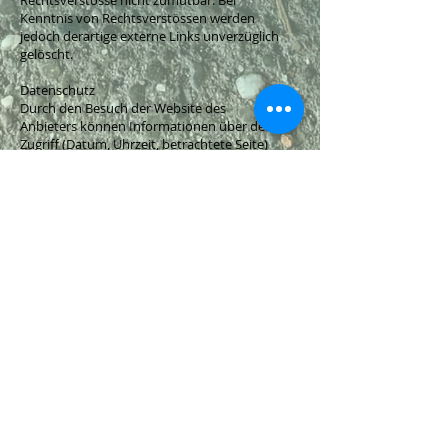
Rechtsverstösse nicht zumutbar. Bei
Kenntnis von Rechtsverstössen werden
jedoch derartige externe Links unverzüglich
gelöscht.
Datenschutz
Durch den Besuch der Website des
Anbieters können Informationen über den
Zugriff (Datum, Uhrzeit, betrachtete Seite)
gespeichert werden. Diese Daten gehören
nicht zu den personenbezogenen Daten,
sondern sind anonymisiert. Sie werden
ausschließlich zu statistischen Zwecken
ausgewertet. Eine Weitergabe an Dritte, zu
kommerziellen oder nichtkommerziellen
Zwecken, findet nicht statt. Der Anbieter
weist ausdrücklich darauf hin, dass die
Datenübertragung im Internet (z.B. bei der
Kommunikation per E-Mail)
Sicherheitslücken aufweisen und nicht
lückenlos vor dem Zugriff durch Dritte
geschützt werden kann. Die Verwendung
der Kontaktdaten des Impressums zur
gewerblichen Werbung ist ausdrücklich
nicht erwünscht, es sei denn der Anbieter