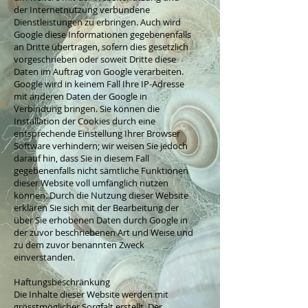
der Internetnutzung verbundene
Dienstleistungen zu erbringen. Auch wird
Google diese Informationen gegebenenfalls
an Dritte übertragen, sofern dies gesetzlich
vorgeschrieben oder soweit Dritte diese
Daten im Auftrag von Google verarbeiten.
Google wird in keinem Fall Ihre IP-Adresse
mit anderen Daten der Google in
Verbindung bringen. Sie können die
Installation der Cookies durch eine
entsprechende Einstellung Ihrer Browser
Software verhindern; wir weisen Sie jedoch
darauf hin, dass Sie in diesem Fall
gegebenenfalls nicht sämtliche Funktionen
dieser Website voll umfänglich nutzen
können. Durch die Nutzung dieser Website
erklären Sie sich mit der Bearbeitung der
über Sie erhobenen Daten durch Google in
der zuvor beschriebenen Art und Weise und
zu dem zuvor benannten Zweck
einverstanden.
Haftungsbeschränkung
Die Inhalte dieser Website werden mit
grösstmöglicher Sorgfalt erstellt. Der