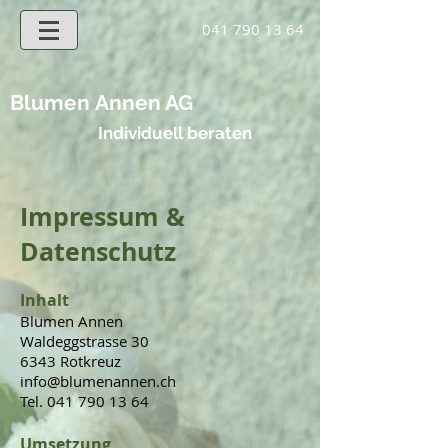
041 790 13 64
Blumen
Annen AG
Individuell beraten
Impressum &
Datenschutz
Inhalt
Blumen Annen
Waldeggstrasse 30
6343 Rotkreuz
info@blumenannen.ch
Tel.
041 790 13 64
Umsetzung