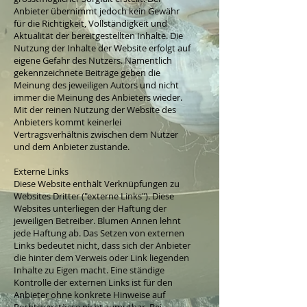
Anbieter übernimmt jedoch kein Gewähr
für die Richtigkeit, Vollständigkeit und
Aktualität der bereitgestellten Inhalte. Die
Nutzung der Inhalte der Website erfolgt auf
eigene Gefahr des Nutzers. Namentlich
gekennzeichnete Beiträge geben die
Meinung des jeweiligen Autors und nicht
immer die Meinung des Anbieters wieder.
Mit der reinen Nutzung der Website des
Anbieters kommt keinerlei
Vertragsverhältnis zwischen dem Nutzer
und dem Anbieter zustande.
Externe Links
Diese Website enthält Verknüpfungen zu
Websites Dritter ("externe Links"). Diese
Websites unterliegen der Haftung der
jeweiligen Betreiber. Blumen Annen lehnt
jede Haftung ab. Das Setzen von externen
Links bedeutet nicht, dass sich der Anbieter
die hinter dem Verweis oder Link liegenden
Inhalte zu Eigen macht. Eine ständige
Kontrolle der externen Links ist für den
Anbieter ohne konkrete Hinweise auf